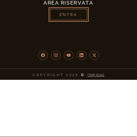
AREA RISERVATA
ENTRA
Facebook
Instagram
YouTube
LinkedIn
Twitter/X
COPYRIGHT 2026
©
CNR-IGAG