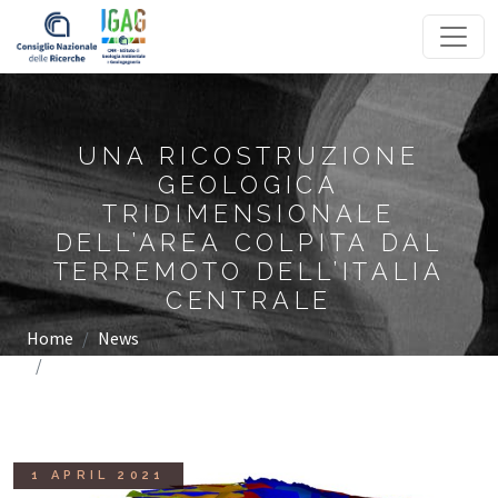
Homepage
UNA RICOSTRUZIONE
GEOLOGICA
TRIDIMENSIONALE
DELL’AREA COLPITA DAL
TERREMOTO DELL’ITALIA
CENTRALE
Home
News
Una ricostruzione geologica tridimensionale dell’area
colpita dal terremoto dell’Italia centrale
1 APRIL 2021